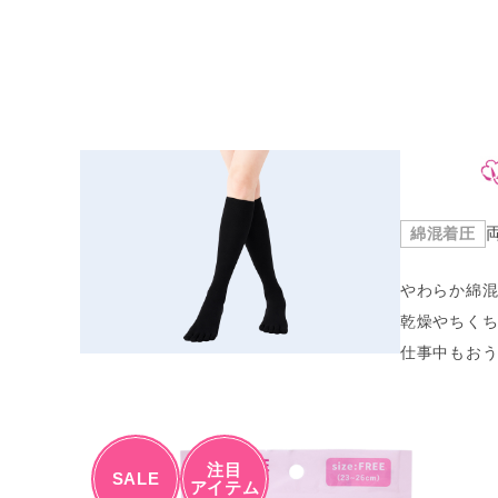
綿混着圧
やわらか綿
乾燥やちく
仕事中もお
注目
SALE
アイテム