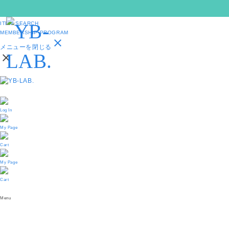
PRODUCTS
ITEM SEARCH
MEMBERSHIP PROGRAM
close
メニューを閉じる
close
Log In
My Page
Cart
My Page
Cart
Menu