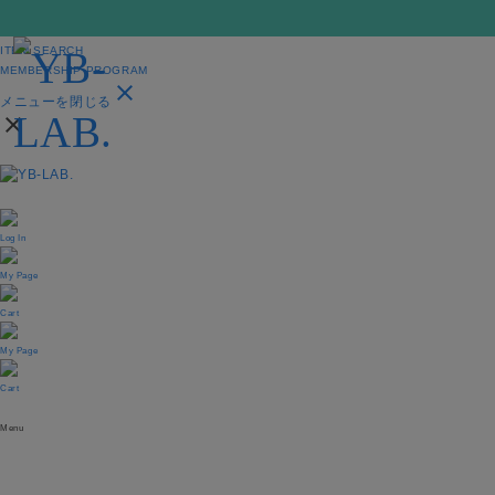
PRODUCTS
ITEM SEARCH
MEMBERSHIP PROGRAM
close
メニューを閉じる
close
Log In
My Page
Cart
My Page
Cart
Menu